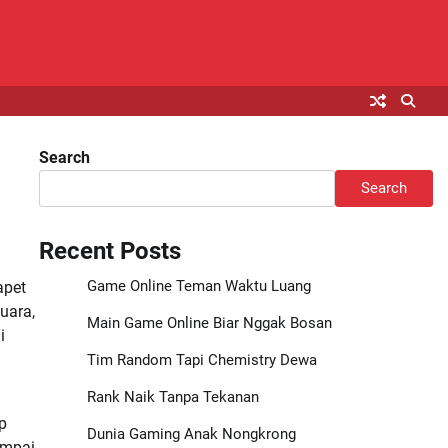
Search
Search
Recent Posts
Game Online Teman Waktu Luang
apet
uara,
Main Game Online Biar Nggak Bosan
i
Tim Random Tapi Chemistry Dewa
Rank Naik Tanpa Tekanan
p
Dunia Gaming Anak Nongkrong
ampai