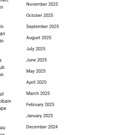
November 2025
an
October 2025
lo.
September 2025
dan
August 2025
in
July 2025
a
June 2025
tuk
May 2025
an
April 2025
March 2025
ul
yobain
February 2025
mpe
January 2025
December 2024
tau
dan