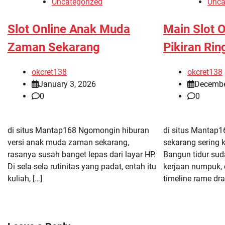
Uncategorized
Unca
Slot Online Anak Muda
Main Slot O
Zaman Sekarang
Pikiran Rin
okcret138
okcret138
January 3, 2026
Decembe
0
0
di situs Mantap168 Ngomongin hiburan
di situs Mantap
versi anak muda zaman sekarang,
sekarang sering 
rasanya susah banget lepas dari layar HP.
Bangun tidur suda
Di sela-sela rutinitas yang padat, entah itu
kerjaan numpuk, 
kuliah, […]
timeline rame dra