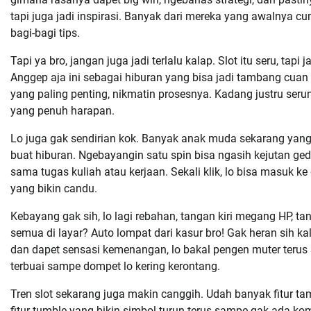
tapi juga jadi inspirasi. Banyak dari mereka yang awalnya 
bagi-bagi tips.
Tapi ya bro, jangan juga jadi terlalu kalap. Slot itu seru, tap
Anggep aja ini sebagai hiburan yang bisa jadi tambang cuan 
yang paling penting, nikmatin prosesnya. Kadang justru seru
yang penuh harapan.
Lo juga gak sendirian kok. Banyak anak muda sekarang yang m
buat hiburan. Ngebayangin satu spin bisa ngasih kejutan gede
sama tugas kuliah atau kerjaan. Sekali klik, lo bisa masuk 
yang bikin candu.
Kebayang gak sih, lo lagi rebahan, tangan kiri megang HP, ta
semua di layar? Auto lompat dari kasur bro! Gak heran sih kal
dan dapet sensasi kemenangan, lo bakal pengen muter terus s
terbuai sampe dompet lo kering kerontang.
Tren slot sekarang juga makin canggih. Udah banyak fitur t
fitur tumble yang bikin simbol turun terus sampe gak ada k