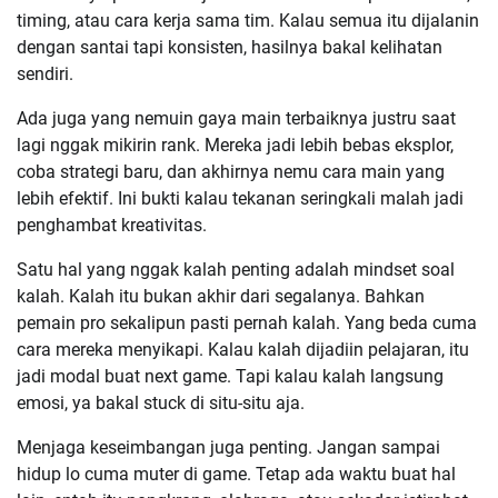
timing, atau cara kerja sama tim. Kalau semua itu dijalanin
dengan santai tapi konsisten, hasilnya bakal kelihatan
sendiri.
Ada juga yang nemuin gaya main terbaiknya justru saat
lagi nggak mikirin rank. Mereka jadi lebih bebas eksplor,
coba strategi baru, dan akhirnya nemu cara main yang
lebih efektif. Ini bukti kalau tekanan seringkali malah jadi
penghambat kreativitas.
Satu hal yang nggak kalah penting adalah mindset soal
kalah. Kalah itu bukan akhir dari segalanya. Bahkan
pemain pro sekalipun pasti pernah kalah. Yang beda cuma
cara mereka menyikapi. Kalau kalah dijadiin pelajaran, itu
jadi modal buat next game. Tapi kalau kalah langsung
emosi, ya bakal stuck di situ-situ aja.
Menjaga keseimbangan juga penting. Jangan sampai
hidup lo cuma muter di game. Tetap ada waktu buat hal