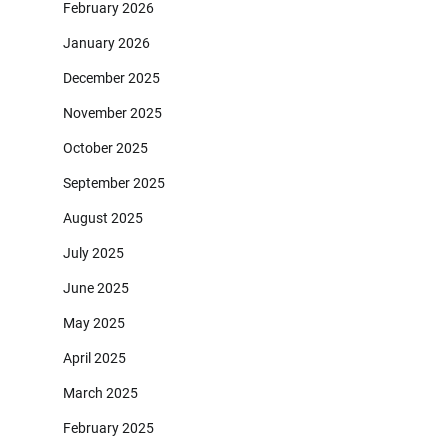
February 2026
January 2026
December 2025
November 2025
October 2025
September 2025
August 2025
July 2025
June 2025
May 2025
April 2025
March 2025
February 2025