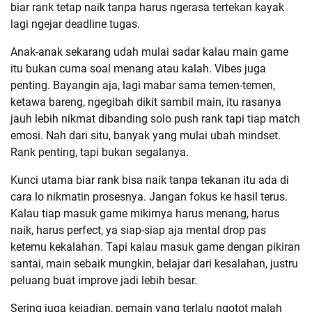
biar rank tetap naik tanpa harus ngerasa tertekan kayak
lagi ngejar deadline tugas.
Anak-anak sekarang udah mulai sadar kalau main game
itu bukan cuma soal menang atau kalah. Vibes juga
penting. Bayangin aja, lagi mabar sama temen-temen,
ketawa bareng, ngegibah dikit sambil main, itu rasanya
jauh lebih nikmat dibanding solo push rank tapi tiap match
emosi. Nah dari situ, banyak yang mulai ubah mindset.
Rank penting, tapi bukan segalanya.
Kunci utama biar rank bisa naik tanpa tekanan itu ada di
cara lo nikmatin prosesnya. Jangan fokus ke hasil terus.
Kalau tiap masuk game mikirnya harus menang, harus
naik, harus perfect, ya siap-siap aja mental drop pas
ketemu kekalahan. Tapi kalau masuk game dengan pikiran
santai, main sebaik mungkin, belajar dari kesalahan, justru
peluang buat improve jadi lebih besar.
Sering juga kejadian, pemain yang terlalu ngotot malah