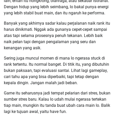
lain, entah itu nongkrong, olahraga, atau sekadar istirahat.
Dengan hidup yang lebih seimbang, lo bakal punya energi
yang lebih stabil buat main, dan itu ngaruh ke performa.
Banyak yang akhirnya sadar kalau perjalanan naik rank itu
harus dinikmati. Nggak ada gunanya cepet-cepet sampai
atas tapi selama prosesnya penuh tekanan. Lebih baik
naik pelan tapi dengan pengalaman yang seru dan
kenangan yang asik.
Sering juga muncul momen di mana lo ngerasa stuck di
rank tertentu. Itu normal banget. Di titik itu, yang dibutuhin
bukan paksaan, tapi evaluasi santai. Lihat lagi gameplay,
cari tahu apa yang bisa diperbaiki, tapi tetap dengan
kepala dingin. Jangan malah jadi beban.
Game itu seharusnya jadi tempat pelarian dari stres, bukan
sumber stres baru. Kalau lo udah mulai ngerasa tertekan
tiap main, mungkin itu tanda buat ubah cara main lo. Balik
lagi ke tujuan awal, yaitu have fun.