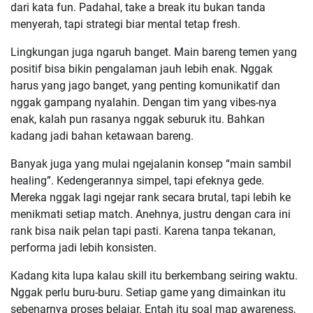
dari kata fun. Padahal, take a break itu bukan tanda
menyerah, tapi strategi biar mental tetap fresh.
Lingkungan juga ngaruh banget. Main bareng temen yang
positif bisa bikin pengalaman jauh lebih enak. Nggak
harus yang jago banget, yang penting komunikatif dan
nggak gampang nyalahin. Dengan tim yang vibes-nya
enak, kalah pun rasanya nggak seburuk itu. Bahkan
kadang jadi bahan ketawaan bareng.
Banyak juga yang mulai ngejalanin konsep “main sambil
healing”. Kedengerannya simpel, tapi efeknya gede.
Mereka nggak lagi ngejar rank secara brutal, tapi lebih ke
menikmati setiap match. Anehnya, justru dengan cara ini
rank bisa naik pelan tapi pasti. Karena tanpa tekanan,
performa jadi lebih konsisten.
Kadang kita lupa kalau skill itu berkembang seiring waktu.
Nggak perlu buru-buru. Setiap game yang dimainkan itu
sebenarnya proses belajar. Entah itu soal map awareness,