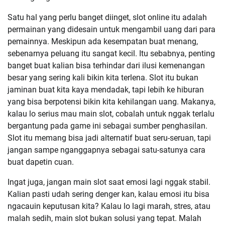
Satu hal yang perlu banget diinget, slot online itu adalah
permainan yang didesain untuk mengambil uang dari para
pemainnya. Meskipun ada kesempatan buat menang,
sebenarnya peluang itu sangat kecil. Itu sebabnya, penting
banget buat kalian bisa terhindar dari ilusi kemenangan
besar yang sering kali bikin kita terlena. Slot itu bukan
jaminan buat kita kaya mendadak, tapi lebih ke hiburan
yang bisa berpotensi bikin kita kehilangan uang. Makanya,
kalau lo serius mau main slot, cobalah untuk nggak terlalu
bergantung pada game ini sebagai sumber penghasilan.
Slot itu memang bisa jadi alternatif buat seru-seruan, tapi
jangan sampe nganggapnya sebagai satu-satunya cara
buat dapetin cuan.
Ingat juga, jangan main slot saat emosi lagi nggak stabil.
Kalian pasti udah sering denger kan, kalau emosi itu bisa
ngacauin keputusan kita? Kalau lo lagi marah, stres, atau
malah sedih, main slot bukan solusi yang tepat. Malah