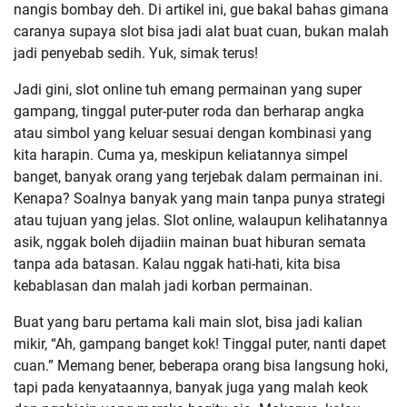
nangis bombay deh. Di artikel ini, gue bakal bahas gimana
caranya supaya slot bisa jadi alat buat cuan, bukan malah
jadi penyebab sedih. Yuk, simak terus!
Jadi gini, slot online tuh emang permainan yang super
gampang, tinggal puter-puter roda dan berharap angka
atau simbol yang keluar sesuai dengan kombinasi yang
kita harapin. Cuma ya, meskipun keliatannya simpel
banget, banyak orang yang terjebak dalam permainan ini.
Kenapa? Soalnya banyak yang main tanpa punya strategi
atau tujuan yang jelas. Slot online, walaupun kelihatannya
asik, nggak boleh dijadiin mainan buat hiburan semata
tanpa ada batasan. Kalau nggak hati-hati, kita bisa
kebablasan dan malah jadi korban permainan.
Buat yang baru pertama kali main slot, bisa jadi kalian
mikir, “Ah, gampang banget kok! Tinggal puter, nanti dapet
cuan.” Memang bener, beberapa orang bisa langsung hoki,
tapi pada kenyataannya, banyak juga yang malah keok