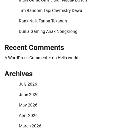
Tim Random Tapi Chemistry Dewa
Rank Naik Tanpa Tekanan
Dunia Gaming Anak Nongkrong
Recent Comments
A WordPress Commenter
on
Hello world!
Archives
July 2026
June 2026
May 2026
April 2026
March 2026