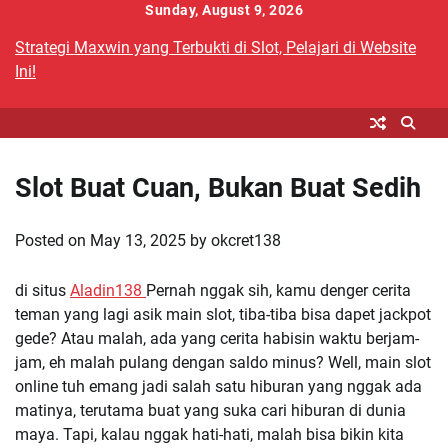
Skip
Sunday, August 9, 2026
to
Strategi Maxwin yang Terbukti di Slot, Pelajari di Website
content
Ini!
Slot Buat Cuan, Bukan Buat Sedih
Posted on
May 13, 2025
by
okcret138
di situs
Aladin138
Pernah nggak sih, kamu denger cerita
teman yang lagi asik main slot, tiba-tiba bisa dapet jackpot
gede? Atau malah, ada yang cerita habisin waktu berjam-
jam, eh malah pulang dengan saldo minus? Well, main slot
online tuh emang jadi salah satu hiburan yang nggak ada
matinya, terutama buat yang suka cari hiburan di dunia
maya. Tapi, kalau nggak hati-hati, malah bisa bikin kita