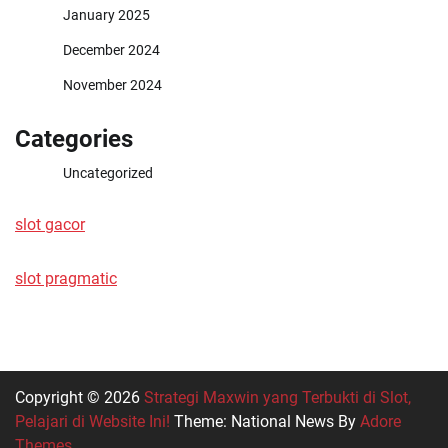
January 2025
December 2024
November 2024
Categories
Uncategorized
slot gacor
slot pragmatic
Copyright © 2026
Strategi Maxwin yang Terbukti di Slot,
Pelajari di Website Ini!
Theme: National News By
Adore
Themes
.