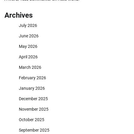
Archives
July 2026
June 2026
May 2026
April 2026
March 2026
February 2026
January 2026
December 2025
November 2025
October 2025
September 2025