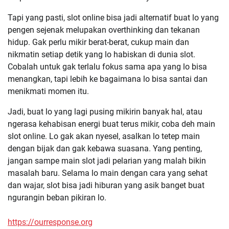
Tapi yang pasti, slot online bisa jadi alternatif buat lo yang
pengen sejenak melupakan overthinking dan tekanan
hidup. Gak perlu mikir berat-berat, cukup main dan
nikmatin setiap detik yang lo habiskan di dunia slot.
Cobalah untuk gak terlalu fokus sama apa yang lo bisa
menangkan, tapi lebih ke bagaimana lo bisa santai dan
menikmati momen itu.
Jadi, buat lo yang lagi pusing mikirin banyak hal, atau
ngerasa kehabisan energi buat terus mikir, coba deh main
slot online. Lo gak akan nyesel, asalkan lo tetep main
dengan bijak dan gak kebawa suasana. Yang penting,
jangan sampe main slot jadi pelarian yang malah bikin
masalah baru. Selama lo main dengan cara yang sehat
dan wajar, slot bisa jadi hiburan yang asik banget buat
ngurangin beban pikiran lo.
https://ourresponse.org