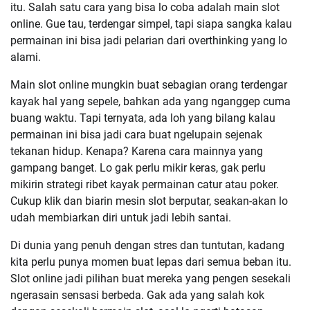
itu. Salah satu cara yang bisa lo coba adalah main slot
online. Gue tau, terdengar simpel, tapi siapa sangka kalau
permainan ini bisa jadi pelarian dari overthinking yang lo
alami.
Main slot online mungkin buat sebagian orang terdengar
kayak hal yang sepele, bahkan ada yang nganggep cuma
buang waktu. Tapi ternyata, ada loh yang bilang kalau
permainan ini bisa jadi cara buat ngelupain sejenak
tekanan hidup. Kenapa? Karena cara mainnya yang
gampang banget. Lo gak perlu mikir keras, gak perlu
mikirin strategi ribet kayak permainan catur atau poker.
Cukup klik dan biarin mesin slot berputar, seakan-akan lo
udah membiarkan diri untuk jadi lebih santai.
Di dunia yang penuh dengan stres dan tuntutan, kadang
kita perlu punya momen buat lepas dari semua beban itu.
Slot online jadi pilihan buat mereka yang pengen sesekali
ngerasain sensasi berbeda. Gak ada yang salah kok