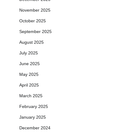
November 2025
October 2025
September 2025
August 2025
July 2025
June 2025
May 2025
April 2025
March 2025
February 2025
January 2025
December 2024