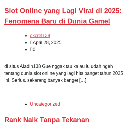
Slot Online yang Lagi Viral di 2025:
Fenomena Baru di Dunia Game!
okcret138
April 28, 2025
0
di situs Aladin138 Gue nggak tau kalau lu udah ngeh
tentang dunia slot online yang lagi hits banget tahun 2025
ini. Serius, sekarang banyak banget […]
Uncategorized
Rank Naik Tanpa Tekanan