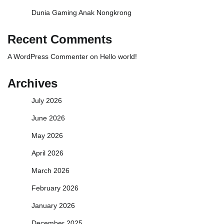
Dunia Gaming Anak Nongkrong
Recent Comments
A WordPress Commenter
on
Hello world!
Archives
July 2026
June 2026
May 2026
April 2026
March 2026
February 2026
January 2026
December 2025