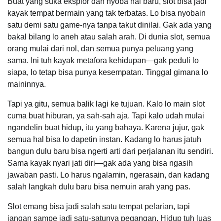
Buat yang suka eksplor dan nyoba hal baru, slot bisa jadi
kayak tempat bermain yang tak terbatas. Lo bisa nyobain
satu demi satu game-nya tanpa takut dinilai. Gak ada yang
bakal bilang lo aneh atau salah arah. Di dunia slot, semua
orang mulai dari nol, dan semua punya peluang yang
sama. Ini tuh kayak metafora kehidupan—gak peduli lo
siapa, lo tetap bisa punya kesempatan. Tinggal gimana lo
maininnya.
Tapi ya gitu, semua balik lagi ke tujuan. Kalo lo main slot
cuma buat hiburan, ya sah-sah aja. Tapi kalo udah mulai
ngandelin buat hidup, itu yang bahaya. Karena jujur, gak
semua hal bisa lo dapetin instan. Kadang lo harus jatuh
bangun dulu baru bisa ngerti arti dari perjalanan itu sendiri.
Sama kayak nyari jati diri—gak ada yang bisa ngasih
jawaban pasti. Lo harus ngalamin, ngerasain, dan kadang
salah langkah dulu baru bisa nemuin arah yang pas.
Slot emang bisa jadi salah satu tempat pelarian, tapi
jangan sampe jadi satu-satunya pegangan. Hidup tuh luas