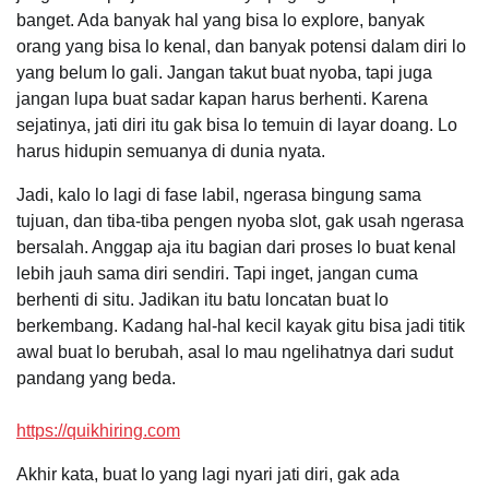
banget. Ada banyak hal yang bisa lo explore, banyak
orang yang bisa lo kenal, dan banyak potensi dalam diri lo
yang belum lo gali. Jangan takut buat nyoba, tapi juga
jangan lupa buat sadar kapan harus berhenti. Karena
sejatinya, jati diri itu gak bisa lo temuin di layar doang. Lo
harus hidupin semuanya di dunia nyata.
Jadi, kalo lo lagi di fase labil, ngerasa bingung sama
tujuan, dan tiba-tiba pengen nyoba slot, gak usah ngerasa
bersalah. Anggap aja itu bagian dari proses lo buat kenal
lebih jauh sama diri sendiri. Tapi inget, jangan cuma
berhenti di situ. Jadikan itu batu loncatan buat lo
berkembang. Kadang hal-hal kecil kayak gitu bisa jadi titik
awal buat lo berubah, asal lo mau ngelihatnya dari sudut
pandang yang beda.
https://quikhiring.com
Akhir kata, buat lo yang lagi nyari jati diri, gak ada