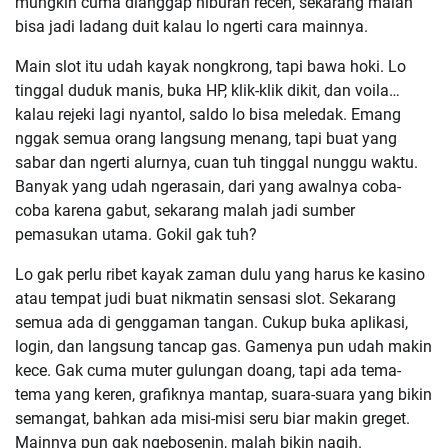
mungkin cuma dianggap hiburan receh, sekarang malah
bisa jadi ladang duit kalau lo ngerti cara mainnya.
Main slot itu udah kayak nongkrong, tapi bawa hoki. Lo
tinggal duduk manis, buka HP, klik-klik dikit, dan voila…
kalau rejeki lagi nyantol, saldo lo bisa meledak. Emang
nggak semua orang langsung menang, tapi buat yang
sabar dan ngerti alurnya, cuan tuh tinggal nunggu waktu.
Banyak yang udah ngerasain, dari yang awalnya coba-
coba karena gabut, sekarang malah jadi sumber
pemasukan utama. Gokil gak tuh?
Lo gak perlu ribet kayak zaman dulu yang harus ke kasino
atau tempat judi buat nikmatin sensasi slot. Sekarang
semua ada di genggaman tangan. Cukup buka aplikasi,
login, dan langsung tancap gas. Gamenya pun udah makin
kece. Gak cuma muter gulungan doang, tapi ada tema-
tema yang keren, grafiknya mantap, suara-suara yang bikin
semangat, bahkan ada misi-misi seru biar makin greget.
Mainnya pun gak ngebosenin, malah bikin nagih.