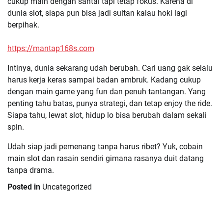
cukup main dengan santai tapi tetap fokus. Karena di
dunia slot, siapa pun bisa jadi sultan kalau hoki lagi
berpihak.
https://mantap168s.com
Intinya, dunia sekarang udah berubah. Cari uang gak selalu
harus kerja keras sampai badan ambruk. Kadang cukup
dengan main game yang fun dan penuh tantangan. Yang
penting tahu batas, punya strategi, dan tetap enjoy the ride.
Siapa tahu, lewat slot, hidup lo bisa berubah dalam sekali
spin.
Udah siap jadi pemenang tanpa harus ribet? Yuk, cobain
main slot dan rasain sendiri gimana rasanya duit datang
tanpa drama.
Posted in
Uncategorized