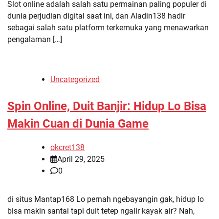
Slot online adalah salah satu permainan paling populer di
dunia perjudian digital saat ini, dan Aladin138 hadir
sebagai salah satu platform terkemuka yang menawarkan
pengalaman […]
Uncategorized
Spin Online, Duit Banjir: Hidup Lo Bisa
Makin Cuan di Dunia Game
okcret138
April 29, 2025
0
di situs Mantap168 Lo pernah ngebayangin gak, hidup lo
bisa makin santai tapi duit tetep ngalir kayak air? Nah,