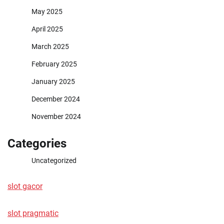
May 2025
April 2025
March 2025
February 2025
January 2025
December 2024
November 2024
Categories
Uncategorized
slot gacor
slot pragmatic