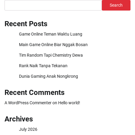
Search
Recent Posts
Game Online Teman Waktu Luang
Main Game Online Biar Nggak Bosan
Tim Random Tapi Chemistry Dewa
Rank Naik Tanpa Tekanan
Dunia Gaming Anak Nongkrong
Recent Comments
A WordPress Commenter
on
Hello world!
Archives
July 2026