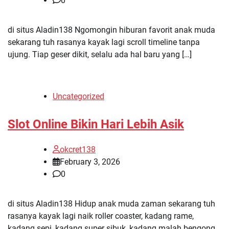
0
di situs Aladin138 Ngomongin hiburan favorit anak muda
sekarang tuh rasanya kayak lagi scroll timeline tanpa
ujung. Tiap geser dikit, selalu ada hal baru yang […]
Uncategorized
Slot Online Bikin Hari Lebih Asik
okcret138
February 3, 2026
0
di situs Aladin138 Hidup anak muda zaman sekarang tuh
rasanya kayak lagi naik roller coaster, kadang rame,
kadang sepi, kadang super sibuk, kadang malah bengong