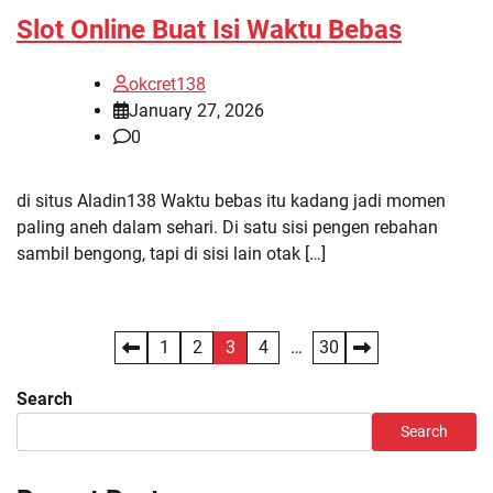
Slot Online Buat Isi Waktu Bebas
okcret138
January 27, 2026
0
di situs Aladin138 Waktu bebas itu kadang jadi momen
paling aneh dalam sehari. Di satu sisi pengen rebahan
sambil bengong, tapi di sisi lain otak […]
Posts
1
2
3
4
…
30
pagination
Search
Search