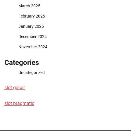
March 2025
February 2025
January 2025
December 2024
November 2024
Categories
Uncategorized
slot gacor
slot pragmatic