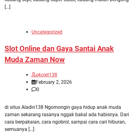
[…]
Uncategorized
Slot Online dan Gaya Santai Anak
Muda Zaman Now
okcret138
February 2, 2026
0
di situs Aladin138 Ngomongin gaya hidup anak muda
zaman sekarang rasanya nggak bakal ada habisnya. Dari
cara berpakaian, cara ngobrol, sampai cara cari hiburan,
semuanya […]